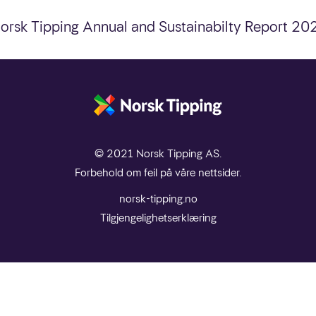
r og komponerer ditt best mulige Fantasy-lag innenfor et
orsk Tipping Annual and Sustainabilty Report 20
. Utfordringen å forutse de utøverne som har størst pote
© 2021 Norsk Tipping AS.
Forbehold om feil på våre nettsider.
norsk-tipping.no
Tilgjengelighetserklæring