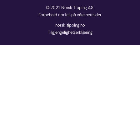
© 2021 Norsk Tipping AS.
Forbehold om feil på våre nettsider.
norsk-tipping.no
Tilgjengelighetserklæring