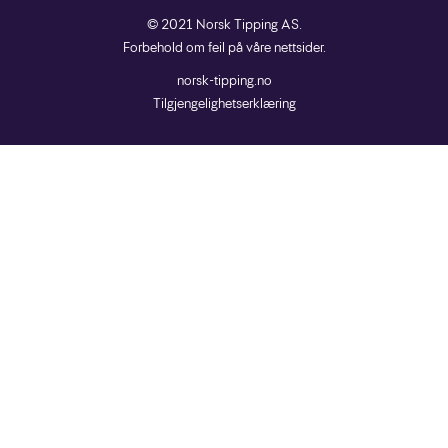
© 2021 Norsk Tipping AS.
Forbehold om feil på våre nettsider.
norsk-tipping.no
Tilgjengelighetserklæring