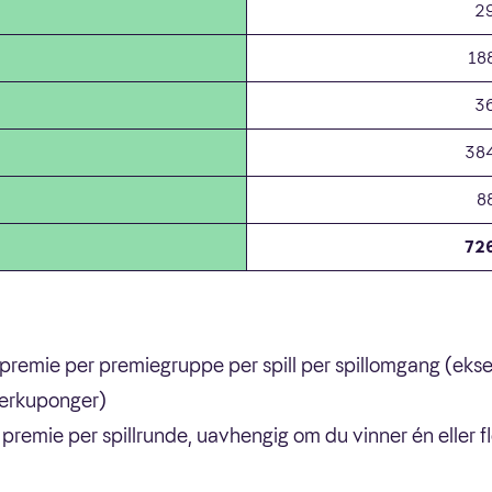
2
18
3
38
8
72
premie per premiegruppe per spill per spillomgang (eksem
nnerkuponger)
premie per spillrunde, uavhengig om du vinner én eller f