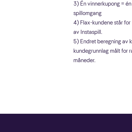
3) Én vinnerkupong = én 
spillomgang
4) Flax-kundene står for
av Instaspill.
5) Endret beregning av k
kundegrunnlag målt for ra
måneder.